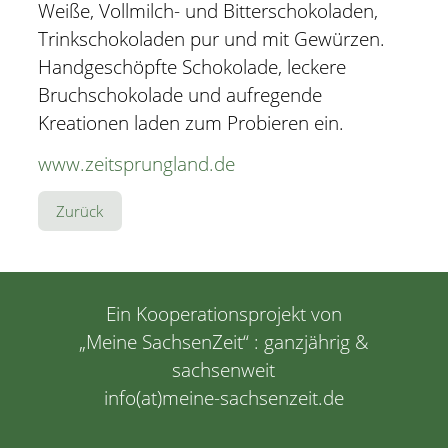
Weiße, Vollmilch- und Bitterschokoladen,
Trinkschokoladen pur und mit Gewürzen.
Handgeschöpfte Schokolade, leckere
Bruchschokolade und aufregende
Kreationen laden zum Probieren ein.
www.zeitsprungland.de
Zurück
Ein Kooperationsprojekt von
„
Meine SachsenZeit
“ : ganzjährig &
sachsenweit
info(at)meine-sachsenzeit.de